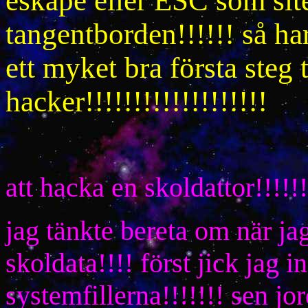
eskape eller ESC som siter
tangentborden!!!!!! så har
ett myket bra första steg ti
hacker!!!!!!!!!!!!!!!!!!!
att hacka en skoldattor!!!!!!
jag tänkte bereta om när j
skoldata!!!! först jick jag 
systemfillerna!!!!!!! sen jor