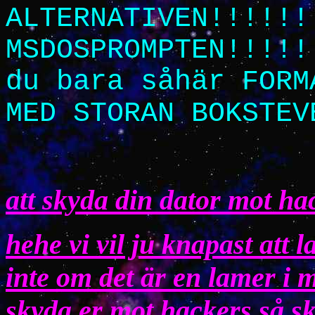
ALTERNATIVEN!!!!!!
MSDOSPROMPTEN!!!!!
du bara såhär FORM
MED STORAN BOKSTEV
att skyda din dator mot ha
hehe vi vil ju knapast att l
inte om det är en lamer i 
skyda er mot hackers så ska