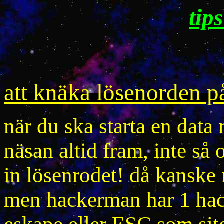
tips
att knäka lösenorden p
när du ska starta en dat
näsan altid fram, inte så 
in lösenrodet! då kanske 
men hackerman har 1 hac