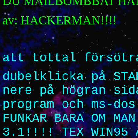
DU MAILBOMBBAT HAN!
av: HACKERMAN!!!!
att tottal försötr
dubelklicka på STA
nere på högran sid
program och ms-dos
FUNKAR BARA OM MAN
3.1!!!! TEX WIN95 